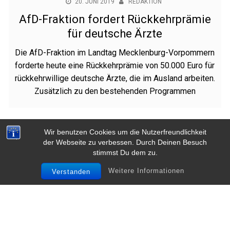
20. JUNI 2019
REDAKTION
AfD-Fraktion fordert Rückkehrprämie
für deutsche Ärzte
Die AfD-Fraktion im Landtag Mecklenburg-Vorpommern
forderte heute eine Rückkehrprämie von 50.000 Euro für
rückkehrwillige deutsche Ärzte, die im Ausland arbeiten.
Zusätzlich zu den bestehenden Programmen
Wir benutzen Cookies um die Nutzerfreundlichkeit
der Webseite zu verbessen. Durch Deinen Besuch
Beitragsnavigation
1
2
»
stimmst Du dem zu.
Weitere Informationen
Verstanden
FOLGE UNS AUF: